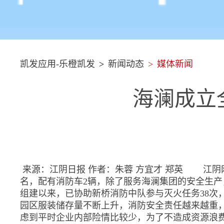
凯发应用-乐橙凯发
>
新闻动态
>
媒体新闻
海澜成立
来源：江阴日报 作者：朱蓉 方宜才 郑英 江阴网
名，配有消防车2辆，除了服务海澜集团的安全生
组建以来，已协助新桥消防中队参与灭火任务38
园区服装储存量不断上升，消防安全责任越来越重
虑到平时企业内部险情比较少，为了不造成资源浪费，