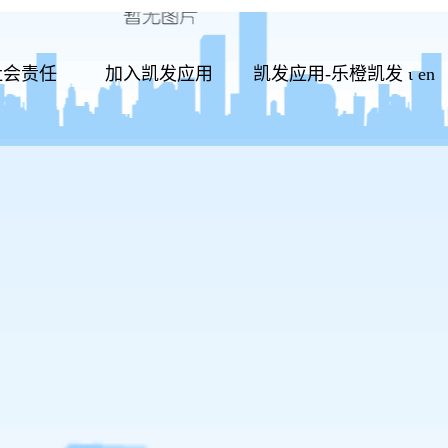
社会责任
加入凯发应用
凯发应用-乐橙凯发
ι
en