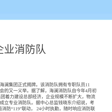
企业消防队
在海澜集团正式揭牌。该消防队拥有专职队员11
会的又一义举。据了解，海澜消防队自今年4月初
集团着力建设总部经济，企业规模不断扩大，物流
心成立专业消防队。据中心总监钱晓东介绍说，考
“119”联动， 24小时执勤，随时响应消防联