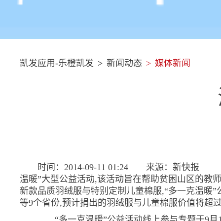
凯发应用-乐橙凯发
>
新闻动态
>
媒体新闻
时间：2014-09-11 01:24 来源：新
温暖”大型公益活动,该活动旨在帮助贫困山区的教师
新款品质羽绒服与特别定制儿童棉服,“多一克温暖
等9个省份,预计捐出的羽绒服与儿童棉服价值将超
“多一克温暖”公益活动线上参与专题于9月1