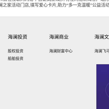
澜之家活动门店,填写爱心卡片,助力“多一克温暖”公益
海澜投资
海澜商业
海澜文
股权投资
海澜财富中心
海澜飞
船舶投资