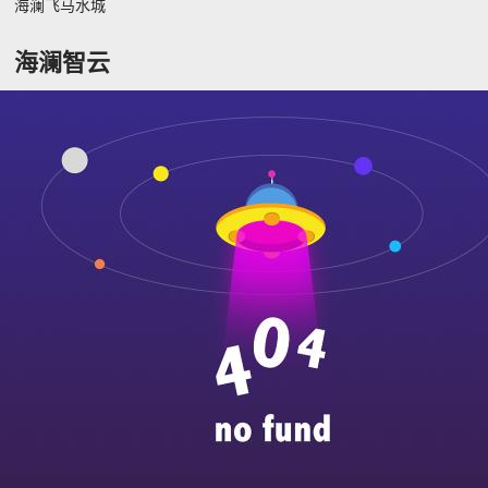
海澜飞马水城
海澜智云