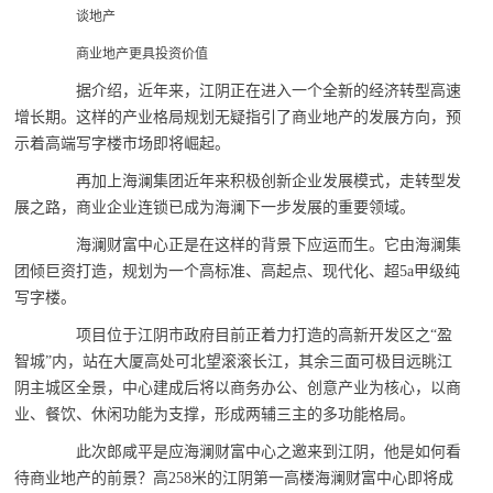
谈地产
商业地产更具投资价值
据介绍，近年来，江阴正在进入一个全新的经济转型高速
增长期。这样的产业格局规划无疑指引了商业地产的发展方向，预
示着高端写字楼市场即将崛起。
再加上海澜集团近年来积极创新企业发展模式，走转型发
展之路，商业企业连锁已成为海澜下一步发展的重要领域。
海澜财富中心正是在这样的背景下应运而生。它由海澜集
团倾巨资打造，规划为一个高标准、高起点、现代化、超5a甲级纯
写字楼。
项目位于江阴市政府目前正着力打造的高新开发区之“盈
智城”内，站在大厦高处可北望滚滚长江，其余三面可极目远眺江
阴主城区全景，中心建成后将以商务办公、创意产业为核心，以商
业、餐饮、休闲功能为支撑，形成两辅三主的多功能格局。
此次郎咸平是应海澜财富中心之邀来到江阴，他是如何看
待商业地产的前景？高258米的江阴第一高楼海澜财富中心即将成