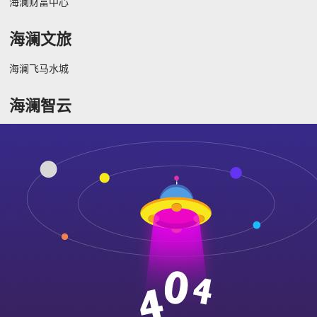
海澜财富中心
海澜文旅
海澜飞马水城
海澜智云