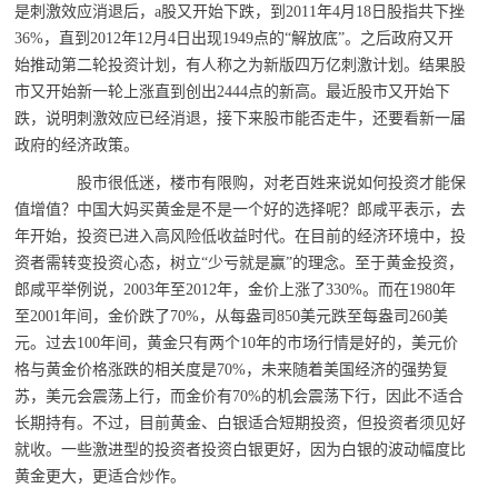
是刺激效应消退后，a股又开始下跌，到2011年4月18日股指共下挫
36%，直到2012年12月4日出现1949点的“解放底”。之后政府又开
始推动第二轮投资计划，有人称之为新版四万亿刺激计划。结果股
市又开始新一轮上涨直到创出2444点的新高。最近股市又开始下
跌，说明刺激效应已经消退，接下来股市能否走牛，还要看新一届
政府的经济政策。
股市很低迷，楼市有限购，对老百姓来说如何投资才能保
值增值？中国大妈买黄金是不是一个好的选择呢？郎咸平表示，去
年开始，投资已进入高风险低收益时代。在目前的经济环境中，投
资者需转变投资心态，树立“少亏就是赢”的理念。至于黄金投资，
郎咸平举例说，2003年至2012年，金价上涨了330%。而在1980年
至2001年间，金价跌了70%，从每盎司850美元跌至每盎司260美
元。过去100年间，黄金只有两个10年的市场行情是好的，美元价
格与黄金价格涨跌的相关度是70%，未来随着美国经济的强势复
苏，美元会震荡上行，而金价有70%的机会震荡下行，因此不适合
长期持有。不过，目前黄金、白银适合短期投资，但投资者须见好
就收。一些激进型的投资者投资白银更好，因为白银的波动幅度比
黄金更大，更适合炒作。