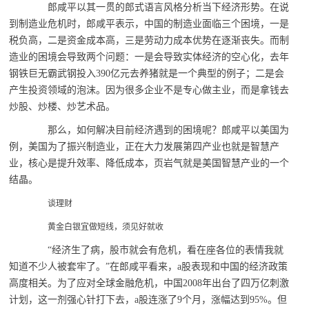
郎咸平以其一贯的郎式语言风格分析当下经济形势。在说
到制造业危机时，郎咸平表示，中国的制造业面临三个困境，一是
税负高，二是资金成本高，三是劳动力成本优势在逐渐丧失。而制
造业的困境会导致两个问题：一是会导致实体经济的空心化，去年
钢铁巨无霸武钢投入390亿元去养猪就是一个典型的例子；二是会
产生投资领域的泡沫。因为很多企业不是专心做主业，而是拿钱去
炒股、炒楼、炒艺术品。
那么，如何解决目前经济遇到的困境呢？郎咸平以美国为
例，美国为了振兴制造业，正在大力发展第四产业也就是智慧产
业，核心是提升效率、降低成本，页岩气就是美国智慧产业的一个
结晶。
谈理财
黄金白银宜做短线，须见好就收
“经济生了病，股市就会有危机，看在座各位的表情我就
知道不少人被套牢了。”在郎咸平看来，a股表现和中国的经济政策
高度相关。为了应对全球金融危机，中国2008年出台了四万亿刺激
计划，这一剂强心针打下去，a股连涨了9个月，涨幅达到95%。但