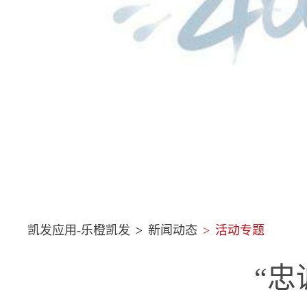
凯发应用-乐橙凯发
>
新闻动态
>
活动专题
“忠