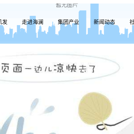
凯发
走进海澜
集团产业
新闻动态