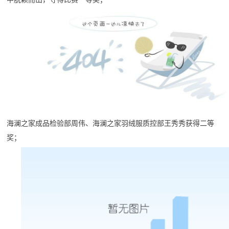
海澜之家成品检验部周伟、海澜之家羽绒服质控部王秀秀获得二等
奖；