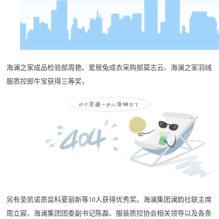
海澜之家成品检验部周艳、爱居兔成衣采购部莫志云、海澜之家羽绒
服质控部牛宝获得三等奖，
另有圣凯诺质监科夏丽新等10人获得优秀奖。海澜集团澜韵社联主席
周立宸、海澜集团团委副书记陈磊、服装质控协会相关领导以及各条