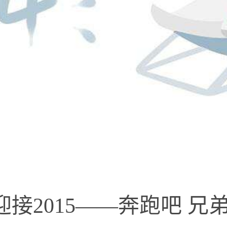
迎接2015——奔跑吧 兄弟