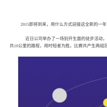
2015即将到来，用什么方式迎接这全新的一
近日公司举办了一场别开生面的徒步活动，共
共10公里的路程，用时短者为胜。比赛共产生两组