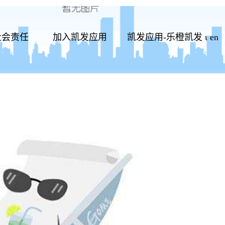
社会责任
加入凯发应用
凯发应用-乐橙凯发
ι
en