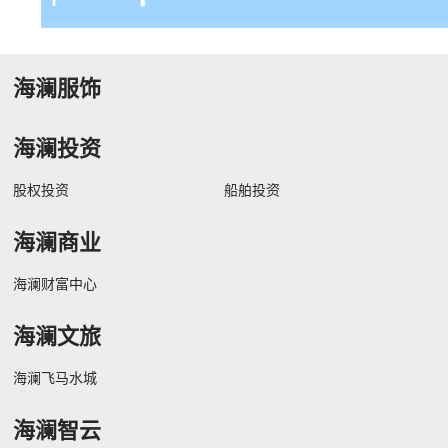
海澜服饰
海澜投资
股权投资
船舶投资
海澜商业
海澜财富中心
海澜文旅
海澜飞马水城
海澜智云