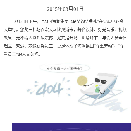
2015年03月01日
2月28日下午， “2014海澜集团飞马奖颁奖典礼”在会展中心盛
大举行。颁奖典礼场面宏大堪比奥斯卡，舞台设计、灯光音乐、视频
效果，无不给人以超级震撼，尤其是开场、退场环节，与会人员全体
起立，欢迎、欢送获奖员工，更是体现了海澜集团“尊重劳动”、“尊
重员工”的人文关怀。