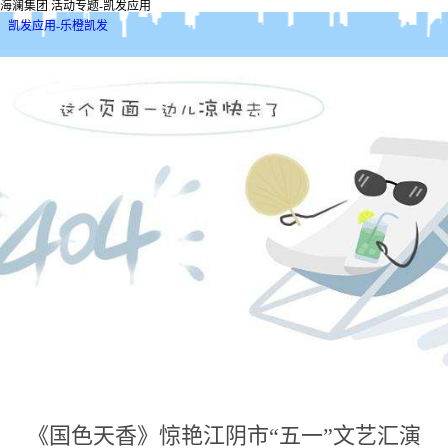
海澜集团 活动专题-凯发应用
凯发应用-乐橙凯发
《国色天香》惊艳江阴市“五一”文艺汇演