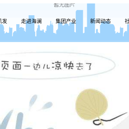
凯发
走进海澜
集团产业
新闻动态