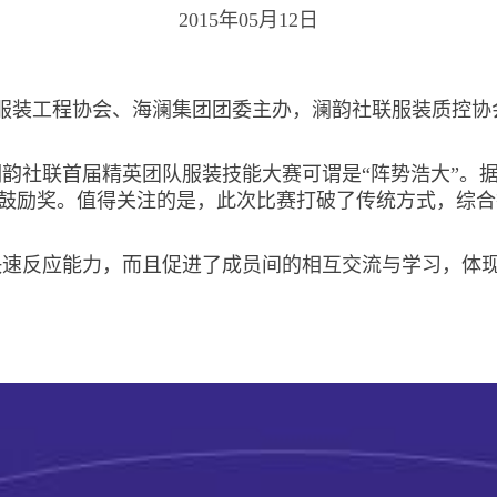
2015年05月12日
、服装工程协会、海澜集团团委主办，澜韵社联服装质控协
澜韵社联首届精英团队服装技能大赛可谓是“阵势浩大”。
队鼓励奖。值得关注的是，此次比赛打破了传统方式，综
快速反应能力，而且促进了成员间的相互交流与学习，体