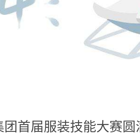
集团首届服装技能大赛圆