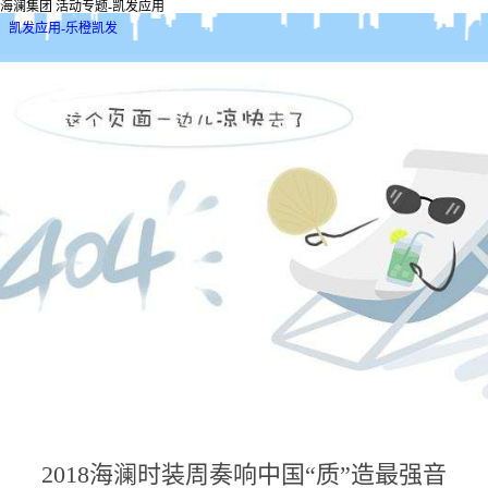
海澜集团 活动专题-凯发应用
凯发应用-乐橙凯发
2018海澜时装周奏响中国“质”造最强音