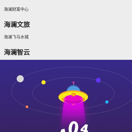
海澜财富中心
海澜文旅
海澜飞马水城
海澜智云