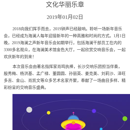
文化华丽乐章
2019年01月02日
2018向我们挥手而去，2019钟声已经敲响。聆听一场新年音乐
会，已经成为海澜人每年迎接新年的一种高雅和时尚的方式。1月1日
晚，2019海澜之声新年音乐会如期举行，包括海澜干部员工在内的
3300多名观众，在海澜美术馆金色大厅，一起欣赏交响音乐会，一起
欢庆新年的到来！
本次音乐会由著名指挥家肖鸣执棒，长沙交响乐团担当伴奏，
殷秀梅、杨洪基、孟广禄、董圆圆、孙丽英、姜克美、刘莉沙、泽旺
多吉、金山、肖凯文等众多艺术名家齐聚，奉献了一场曲目多样、精
彩纷呈的交响音乐盛典。