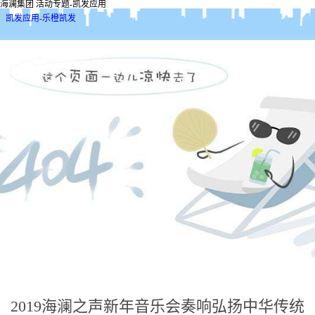
海澜集团 活动专题-凯发应用
凯发应用-乐橙凯发
2019海澜之声新年音乐会奏响弘扬中华传统