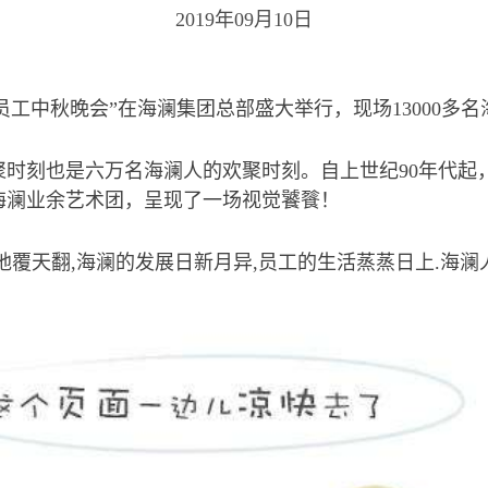
2019年09月10日
集团员工中秋晚会”在海澜集团总部盛大举行，现场13000
聚时刻也是六万名海澜人的欢聚时刻。自上世纪90年代起
海澜业余艺术团，呈现了一场视觉饕餮！
化地覆天翻,海澜的发展日新月异,员工的生活蒸蒸日上.海