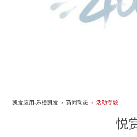
凯发应用-乐橙凯发
>
新闻动态
>
活动专题
悦