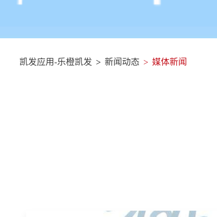
凯发应用-乐橙凯发
>
新闻动态
>
媒体新闻