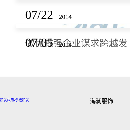
07/22
2014
07/05
做优做强企业谋求跨越发
2014
展 为经济持续健康发展
情系千里 扶贫济困 “海澜
注入强劲动力
卫士”云南献爱心
凯发应用-乐橙凯发
海澜服饰