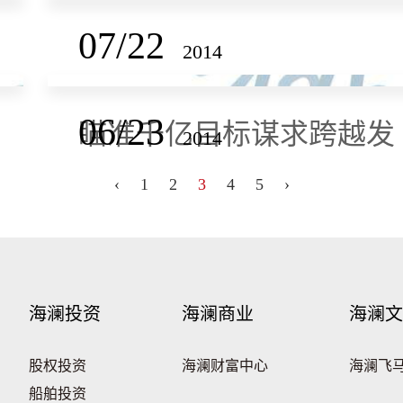
07/22
2014
06/23
瞄准千亿目标谋求跨越发
2014
展 为经济持续健康发展
‹
1
2
3
4
5
›
团中央书记处书记汪鸿雁
注入强劲动力
来澄调研
海澜投资
海澜商业
海澜文
股权投资
海澜财富中心
海澜飞
船舶投资