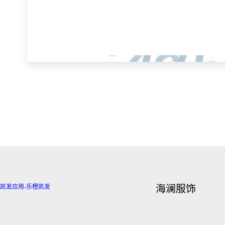
凯发应用-乐橙凯发
海澜服饰