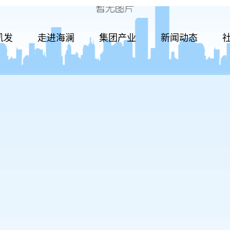
凯发
走进海澜
集团产业
新闻动态