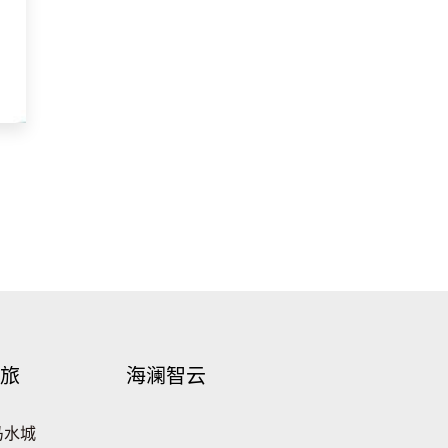
旅
海澜智云
马水城