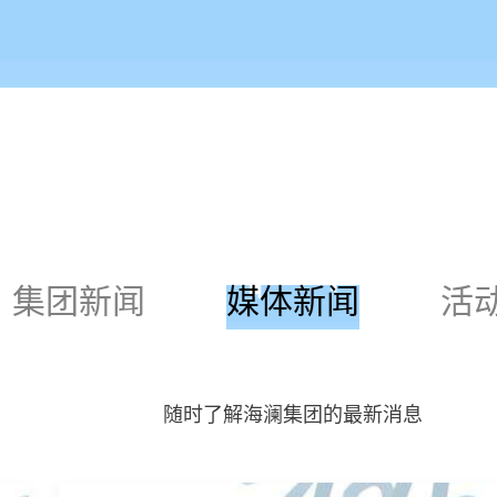
集团新闻
媒体新闻
活
随时了解海澜集团的最新消息