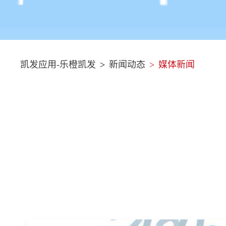
凯发应用-乐橙凯发
>
新闻动态
>
媒体新闻