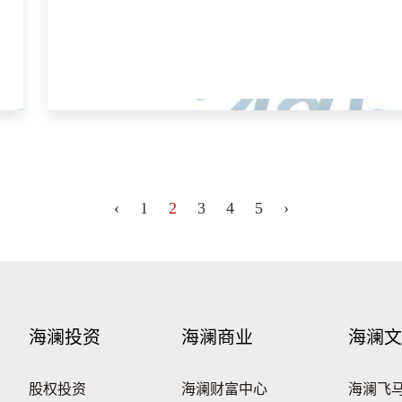
‹
1
2
3
4
5
›
海澜投资
海澜商业
海澜文
股权投资
海澜财富中心
海澜飞