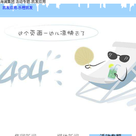
海澜集团 活动专题-凯发应用
凯发应用-乐橙凯发