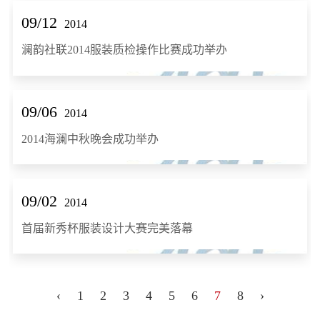
09/12
2014
澜韵社联2014服装质检操作比赛成功举办
09/06
2014
2014海澜中秋晚会成功举办
09/02
2014
首届新秀杯服装设计大赛完美落幕
‹
1
2
3
4
5
6
7
8
›