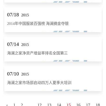
07/18
2015
2014年中国服装百强榜 海澜摘金夺银
07/14
2015
海澜之家净资产增益率排名全国第三
07/10
2015
海澜之家市场部启动四万人夏季大培训
‹
1
2
...
12
13
14
15
16
17
18