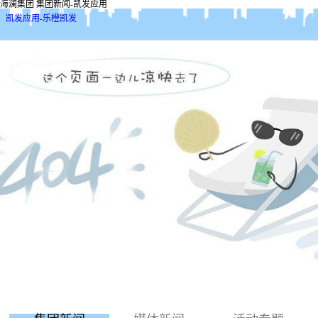
海澜集团 集团新闻-凯发应用
凯发应用-乐橙凯发