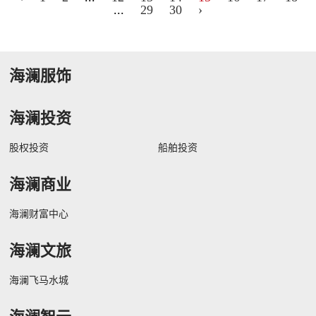
...
29
30
›
海澜服饰
海澜投资
股权投资
船舶投资
海澜商业
海澜财富中心
海澜文旅
海澜飞马水城