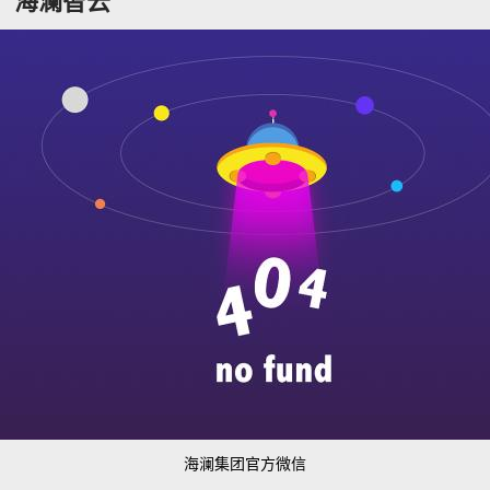
海澜智云
海澜集团官方微信