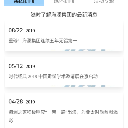
集团新闻
媒体新闻
活动专题
随时了解海澜集团的最新消息
08/22
2019
重磅！海澜集团连续五年无锡第一
05/12
2019
时代经典 2019 中国雕塑学术邀请展在京启动
04/28
2019
海澜之家积极响应“一带一路”出海，为亚太时尚蓝图添
彩