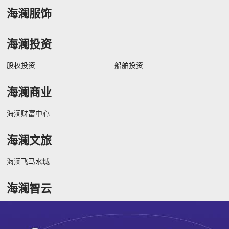
海澜服饰
海澜投资
股权投资
船舶投资
海澜商业
海澜财富中心
海澜文旅
海澜飞马水城
海澜智云