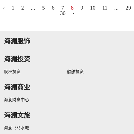
‹
1
2
...
5
6
7
8
9
10
11
...
29
30
›
海澜服饰
海澜投资
股权投资
船舶投资
海澜商业
海澜财富中心
海澜文旅
海澜飞马水城