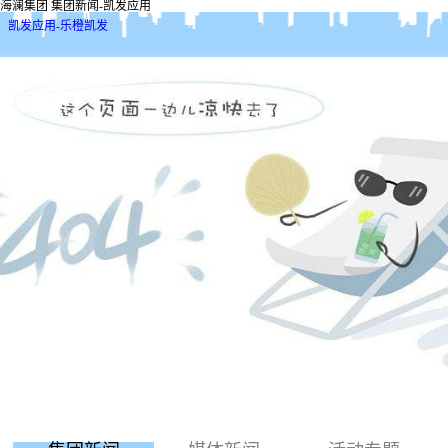
海澜集团 集团新闻-凯发应用
凯发应用-乐橙凯发