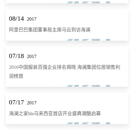
08/14
2017
阿里巴巴集团董事局主席马云到访海澜
07/18
2017
2016中国服装百强企业排名揭晓 海澜集团位居销售利
润榜首
07/17
2017
海澜之家hla马来西亚首店开业盛典潮酷启幕