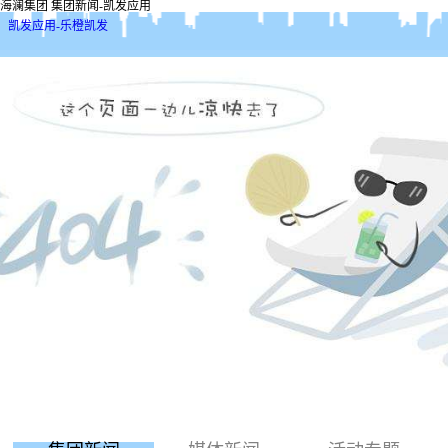
海澜集团 集团新闻-凯发应用
凯发应用-乐橙凯发