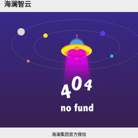
海澜智云
海澜集团官方微信