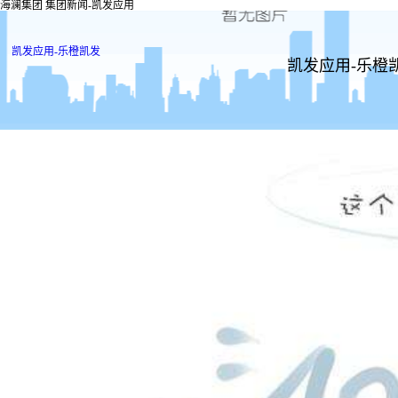
海澜集团 集团新闻-凯发应用
凯发应用-乐橙凯发
凯发应用-乐橙