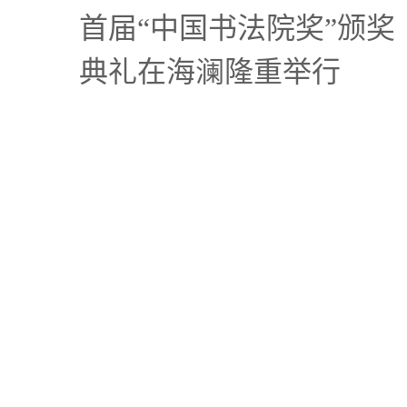
首届“中国书法院奖”颁奖
典礼在海澜隆重举行