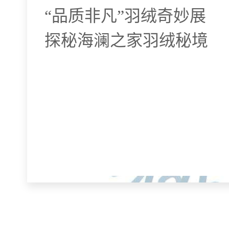
“品质非凡”羽绒奇妙展
探秘海澜之家羽绒秘境