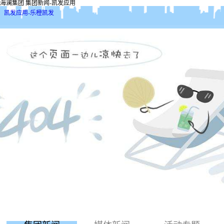
海澜集团 集团新闻-凯发应用
凯发应用-乐橙凯发