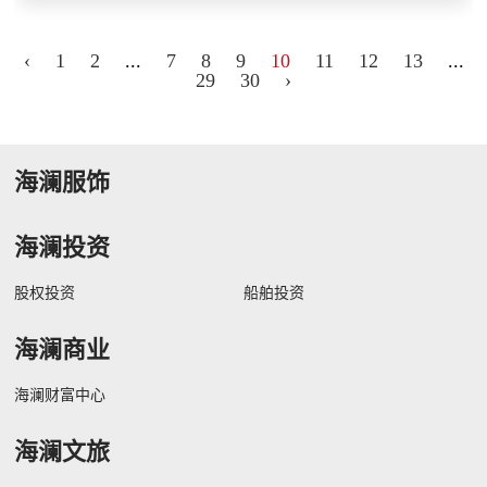
‹
1
2
...
7
8
9
10
11
12
13
...
29
30
›
海澜服饰
海澜投资
股权投资
船舶投资
海澜商业
海澜财富中心
海澜文旅