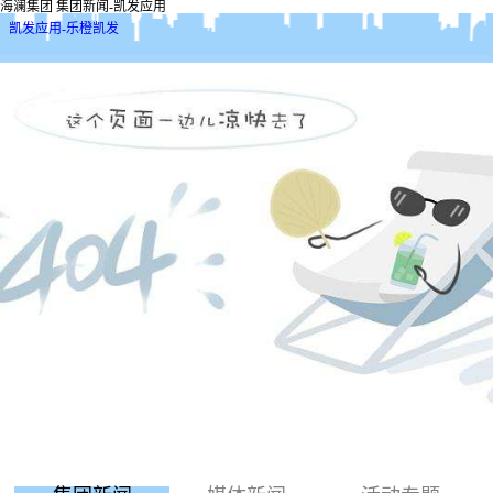
海澜集团 集团新闻-凯发应用
凯发应用-乐橙凯发