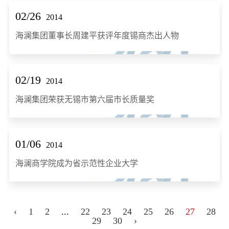
02/26
2014
海澜集团董事长周建平获评年度锡商杰出人物
02/19
2014
海澜集团荣获无锡市第六届市长质量奖
01/06
2014
海澜商学院成为省示范性企业大学
‹
1
2
...
22
23
24
25
26
27
28
29
30
›