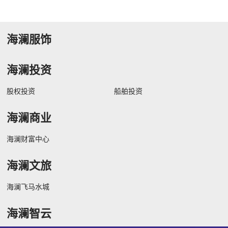
海澜服饰
海澜投资
股权投资
船舶投资
海澜商业
海澜财富中心
海澜文旅
海澜飞马水城
海澜智云